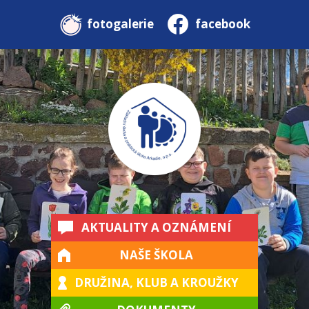
fotogalerie
facebook
AKTUALITY A OZNÁMENÍ
NAŠE ŠKOLA
DRUŽINA, KLUB A KROUŽKY